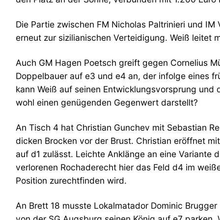
Die Partie zwischen FM Nicholas Paltrinieri und 
erneut zur sizilianischen Verteidigung. Weiß leitet
Auch GM Hagen Poetsch greift gegen Cornelius Mühl
Doppelbauer auf e3 und e4 an, der infolge eines f
kann Weiß auf seinen Entwicklungsvorsprung und 
wohl einen genügenden Gegenwert darstellt?
An Tisch 4 hat Christian Gunchev mit Sebastian R
dicken Brocken vor der Brust. Christian eröffnet m
auf d1 zulässt. Leichte Anklänge an eine Variante 
verlorenen Rochaderecht hier das Feld d4 im weiße
Position zurechtfinden wird.
An Brett 18 musste Lokalmatador Dominic Brugger i
von der SG Augsburg seinen König auf e7 parken. W