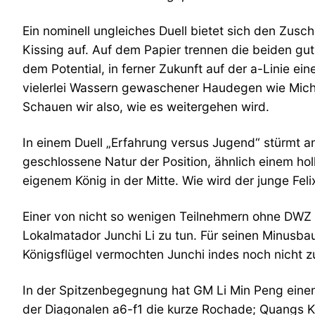
Ein nominell ungleiches Duell bietet sich den Zus
Kissing auf. Auf dem Papier trennen die beiden g
dem Potential, in ferner Zukunft auf der a-Linie ei
vielerlei Wassern gewaschener Haudegen wie Micha
Schauen wir also, wie es weitergehen wird.
In einem Duell „Erfahrung versus Jugend“ stürmt an 
geschlossene Natur der Position, ähnlich einem ho
eigenem König in der Mitte. Wie wird der junge Fel
Einer von nicht so wenigen Teilnehmern ohne DWZ s
Lokalmatador Junchi Li zu tun. Für seinen Minusba
Königsflügel vermochten Junchi indes noch nicht z
In der Spitzenbegegnung hat GM Li Min Peng einen 
der Diagonalen a6-f1 die kurze Rochade; Quangs K