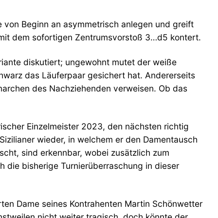
e von Beginn an asymmetrisch anlegen und greift
rz mit dem sofortigen Zentrumsvorstoß 3…d5 kontert.
riante diskutiert; ungewohnt mutet der weiße
hwarz das Läuferpaar gesichert hat. Andererseits
Monarchen des Nachziehenden verweisen. Ob das
scher Einzelmeister 2023, den nächsten richtig
n-Sizilianer wieder, in welchem er den Damentausch
uscht, sind erkennbar, wobei zusätzlich zum
h die bisherige Turnierüberraschung in dieser
ierten Dame seines Kontrahenten Martin Schönwetter
stweilen nicht weiter tragisch, doch könnte der