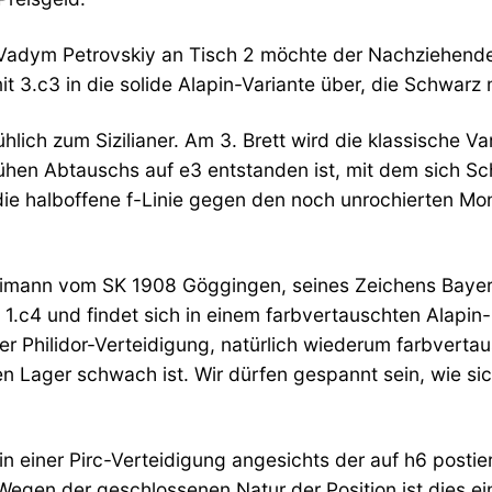
IM Vadym Petrovskiy an Tisch 2 möchte der Nachziehend
 mit 3.c3 in die solide Alapin-Variante über, die Schwa
ich zum Sizilianer. Am 3. Brett wird die klassische Va
rühen Abtauschs auf e3 entstanden ist, mit dem sich Sc
die halboffene f-Linie gegen den noch unrochierten 
eimann vom SK 1908 Göggingen, seines Zeichens Bayeri
it 1.c4 und findet sich in einem farbvertauschten Alapi
der Philidor-Verteidigung, natürlich wiederum farbverta
n Lager schwach ist. Wir dürfen gespannt sein, wie sic
n einer Pirc-Verteidigung angesichts der auf h6 post
egen der geschlossenen Natur der Position ist dies ein