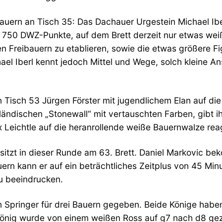
chauern an Tisch 35: Das Dachauer Urgestein Michael Ib
ut 750 DWZ-Punkte, auf dem Brett derzeit nur etwas we
nen Freibauern zu etablieren, sowie die etwas größere F
el Iberl kennt jedoch Mittel und Wege, solch kleine A
Tisch 53 Jürgen Förster mit jugendlichem Elan auf die K
lländischen „Stonewall“ mit vertauschten Farben, gibt
ix Leichtle auf die heranrollende weiße Bauernwalze rea
itzt in dieser Runde am 63. Brett. Daniel Markovic be
uern kann er auf ein beträchtliches Zeitplus von 45 M
u beeindrucken.
Springer für drei Bauern gegeben. Beide Könige haben
önig wurde von einem weißen Ross auf g7 nach d8 gezwu