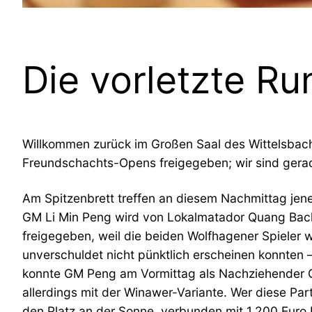
Die vorletzte R
Willkommen zurück im Großen Saal des Wittelsbach
Freundschachts-Opens freigegeben; wir sind gerad
Am Spitzenbrett treffen an diesem Nachmittag jene
GM Li Min Peng wird von Lokalmatador Quang Bach 
freigegeben, weil die beiden Wolfhagener Spieler
unverschuldet nicht pünktlich erscheinen konnten –
konnte GM Peng am Vormittag als Nachziehender G
allerdings mit der Winawer-Variante. Wer diese Par
den Platz an der Sonne, verbunden mit 1.200 Euro 